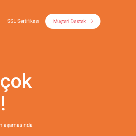
SSL Sertifikası
Müşteri Destek
 çok
!
pım aşamasında