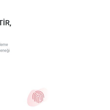
İR,
ödeme
çeneği