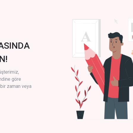
ASINDA
N!
üşterimiz,
endine göre
i bir zaman veya